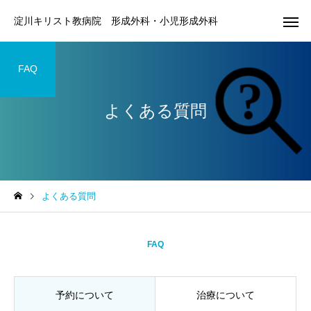
淀川キリスト教病院 形成外科・小児形成外科
FAQ
よくある質問
顎変形症の治療症例
唇裂の修正症例
よくある質問
開咬（顎変形症）の両顎手
鼻翼幅の広い両側唇裂
術｜治療計画から術後まで
形に対する修正術
FAQ
予約について
治療について