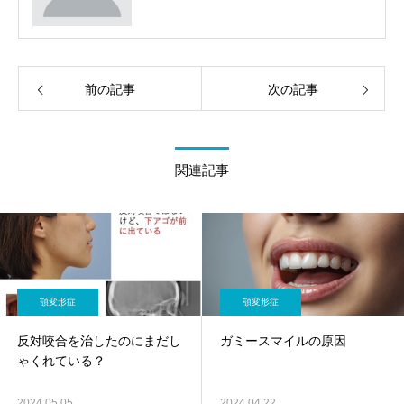
面骨形成を専門とする形成外科医。 顎矯正手
術、頬骨形成術、オトガイ形成術など、顔面
骨格に基づいた機能的かつ審美的な治療を得
意としています。 特に、口唇口蓋裂に伴う二
次変形や、骨格性不正咬合に対する外科的矯
前の記事
正治療においては、顔全体のバランスと長期
次の記事
安定性を重視した治療計画を行っています。
また、美容外科領域においても、解剖学的根
拠に基づいた安全性の高い手術を心がけてい
ます。 本サイトでは、顎変形症や顔面骨手術
関連記事
の症例紹介、治療の考え方、患者さんに知っ
ていただきたい医学的情報を、専門医の立場
から分かりやすく発信しています。
顎変形症
顎変形症
反対咬合を治したのにまだし
ガミースマイルの原因
ゃくれている？
2024.05.05
2024.04.22