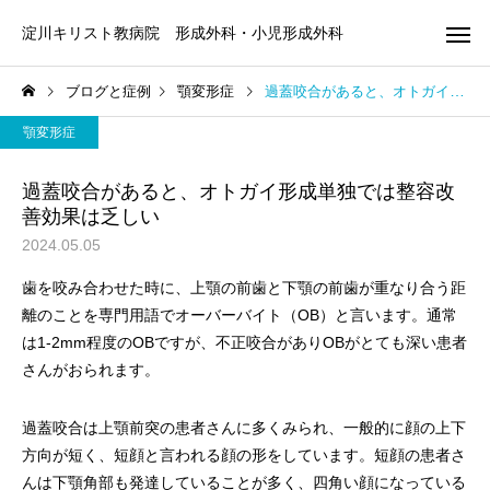
淀川キリスト教病院 形成外科・小児形成外科
ブログと症例
顎変形症
過蓋咬合があると、オトガイ形成単独では整容改善効果は乏しい
顎変形症
過蓋咬合があると、オトガイ形成単独では整容改
善効果は乏しい
2024.05.05
顎変形症の治療症例
唇裂の修正症例
歯を咬み合わせた時に、上顎の前歯と下顎の前歯が重なり合う距
離のことを専門用語でオーバーバイト（OB）と言います。通常
開咬（顎変形症）の両顎手
鼻翼幅の広い両側唇裂
は1-2mm程度のOBですが、不正咬合がありOBがとても深い患者
術｜治療計画から術後まで
形に対する修正術
さんがおられます。
過蓋咬合は上顎前突の患者さんに多くみられ、一般的に顔の上下
方向が短く、短顔と言われる顔の形をしています。短顔の患者さ
んは下顎角部も発達していることが多く、四角い顔になっている