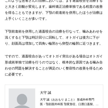
このような患者さんの治療においては、まず過蓋咬合を治療する
と大きく顔貌が変化します。歯科矯正治療単独である程度の改善
を得ることもできますが、下顎の前進術を併用したほうが治療は
上手くいくことが多いです。
下顎前進術を併用した過蓋咬合の治療を行なって、噛みあわせを
浅くすると下顎は時計回りに回転して、オトガイは後方に下が
り、顔面高は増加して四角い輪郭から卵型の輪郭に近づきます。
ですので、過蓋咬合があってオトガイ突出がある場合はオトガイ
形成術単独で治療を行うのではなく、根本的な原因である噛み合
わせの問題を解決することが満足のいく整容性の改善を得るため
に必要です。
大守 誠
大守 誠（おおもり まこと） 形成外科専門
医・顎顔面外科医 顎変形症、口唇口蓋裂、顔