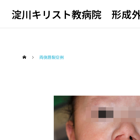
淀川キリスト教病院 形成
両側唇裂症例
唇裂の修正症例
顎変形症の治療症例
成人の口唇裂鼻修正｜わし
開咬（顎変形症）の両顎手
鼻・斜鼻・広鼻を一度に改
術｜治療計画から術後まで
善した治療例