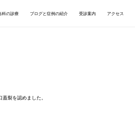
当科の診療
ブログと症例の紹介
受診案内
アクセス
顎変形症
顎変形症
矯正しても口ゴボが治らな
顎なしには実は2種類あり
口蓋裂を認めました。
い人へ ~ 原因は歯ではな
ます
いかもしれません ~