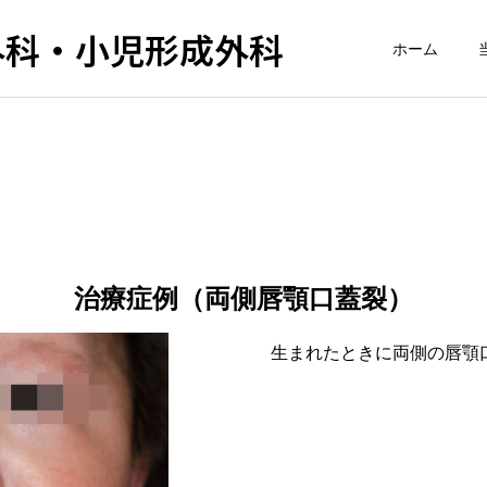
外科・小児形成外科
ホーム
唇裂の修正症例
顎変形症の治療症例
​治療症例（両側唇顎口蓋裂）
鼻翼幅の広い両側唇裂鼻変
ガミースマイルと口ゴボを
生まれたときに両側の唇顎
形に対する修正術
両顎手術で改善した症例｜
上顎前突・シザーズバイト
を伴ったケース